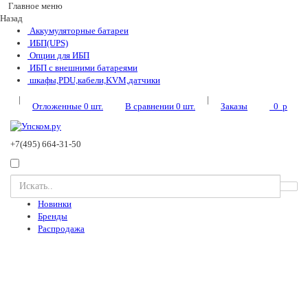
Главное меню
Назад
Аккумуляторные батареи
ИБП(UPS)
Опции для ИБП
ИБП с внешними батареями
шкафы,PDU,кабели,KVM,датчики
|
|
Отложенные
0
шт.
В сравнении
0
шт.
Заказы
0
p
+7(495) 664-31-50
Новинки
Бренды
Распродажа