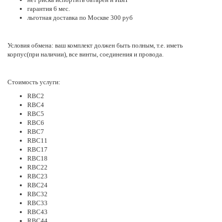
гарантия 6 мес.
льготная доставка по Москве 300 руб
Условия обмена: ваш комплект должен быть полным, т.е. иметь
корпус(при наличии), все винты, соединения и провода.
Стоимость услуги:
RBC2
RBC4
RBC5
RBC6
RBC7
RBC11
RBC17
RBC18
RBC22
RBC23
RBC24
RBC32
RBC33
RBC43
RBC44