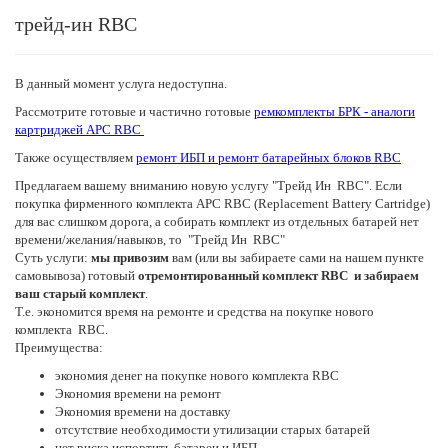
трейд-ин RBC
В данный момент услуга недоступна.
Рассмотрите готовые и частично готовые
ремкомплекты БРК - аналоги
картриджей APC RBC
Также осуществляем
ремонт ИБП и ремонт батарейных блоков RBC
Предлагаем вашему вниманию новую услугу "Трейд Ин RBC". Если
покупка фирменного комплекта APC RBC (Replacement Battery Cartridge)
для вас слишком дорога, а собирать комплект из отдельных батарей нет
времени/желания/навыков, то "Трейд Ин RBC"
Суть услуги:
мы привозим
вам (или вы забираете сами на нашем пункте
самовывоза) готовый
отремонтированный комплект RBC и забираем
ваш старый комплект
.
Т.е. экономится время на ремонте и средства на покупке нового
комплекта RBC.
Преимущества:
экономия денег на покупке нового комплекта RBC
Экономия времени на ремонт
Экономия времени на доставку
отсутствие необходимости утилизации старых батарей
нет риска испортить батареи и ИБП