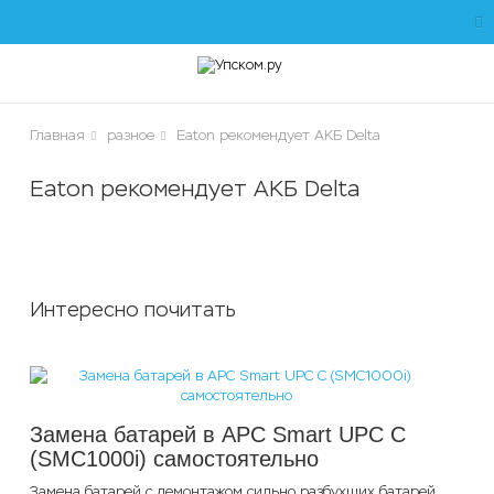
ose
Главная
разное
Eaton рекомендует АКБ Delta
Eaton рекомендует АКБ Delta
чики
Интересно почитать
Замена батарей в APC Smart UPC С
(SMC1000i) самостоятельно
Замена батарей с демонтажом сильно разбухших батарей