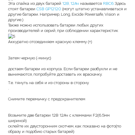
Эта спайка из двух батарей
12В, 12Ач
называется
RBC6
Здесь
стоят батареи
CSB GP12120
(могут штатно устанавливаться и
другие батареи. Например, Long, Excide Powersafe, Vision и
другие.)
Также можно использовать батареи любых других
производителей и серий, при соблюдении характеристик
Аккуратно отсоединяем красную клемму (+)
Затем черную (-минус)
достаем батареи из корпуса. Если батареи разбухли и не
вынимаются, попробуйте доставать их враскачку.
Т.е. тянуть на себя и из стороны в сторону
.
Снимите перемычку с предохранителем
Возьмите две батареи 12В 12Ач с клеммами F2(6.5мм
шириной)
склейте их двусторонним скотчем, как показано на фото(по
образу и подобию старых батарей)