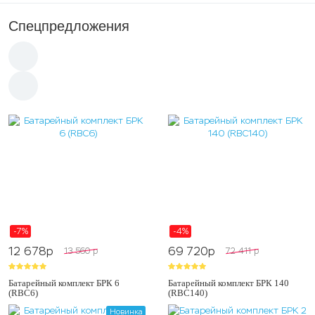
Спецпредложения
-7%
-4%
12 678
p
69 720
p
13 560
p
72 411
p
Батарейный комплект БРК 6
Батарейный комплект БРК 140
(RBC6)
(RBC140)
Новинка