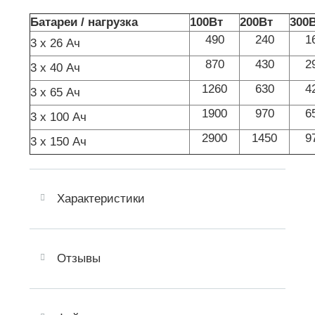
Батареи / нагрузка
100Вт
200Вт
300
490
240
1
3 х 26 Ач
870
430
2
3 х 40 Ач
1260
630
4
3 х 65 Ач
1900
970
6
3 х 100 Ач
2900
1450
9
3 х 150 Ач
Характеристики
Отзывы