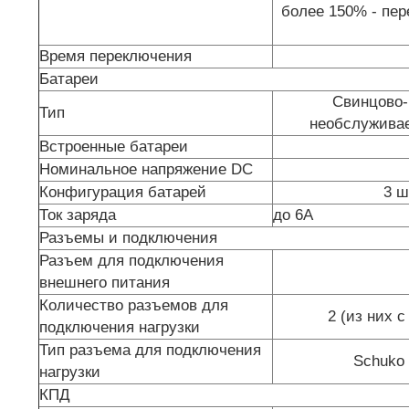
более 150% - пер
Время переключения
Батареи
Свинцово-
Тип
необслужива
Встроенные батареи
Номинальное напряжение DC
Конфигурация батарей
3 ш
Ток заряда
до 6А
Разъемы и подключения
Разъем для подключения
внешнего питания
Количество разъемов для
2 (из них 
подключения нагрузки
Тип разъема для подключения
Schuko 
нагрузки
КПД