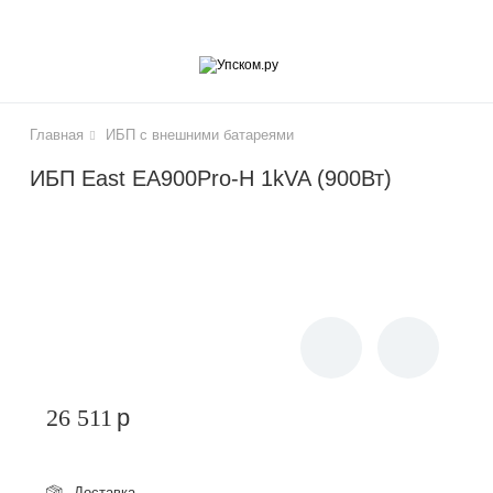
lose
Главная
ИБП с внешними батареями
ИБП East EA900Pro-H 1kVA (900Вт)
чики
26 511
p
Доставка