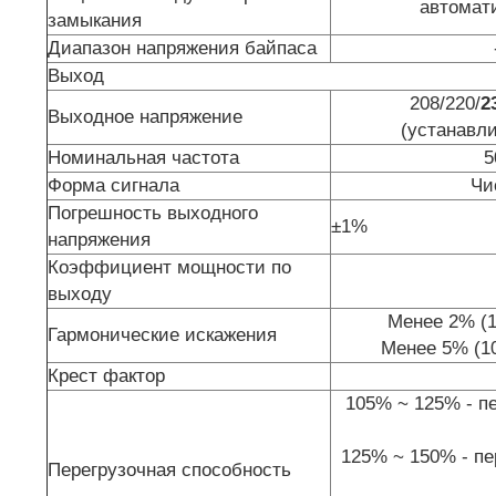
автомат
замыкания
Диапазон напряжения байпаса
Выход
208/220/
2
Выходное напряжение
(устанавл
Номинальная частота
5
Форма сигнала
Чи
Погрешность выходного
±1%
напряжения
Коэффициент мощности по
выходу
Менее 2% (1
Гармонические искажения
Менее 5% (1
Крест фактор
105% ~ 125% - п
125% ~ 150% - пе
Перегрузочная способность