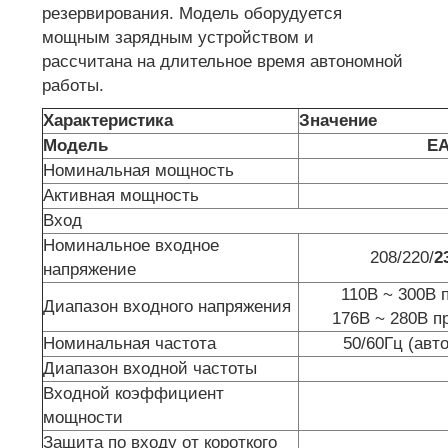
резервирования. Модель оборудуется
мощным зарядным устройством и
рассчитана на длительное время автономной
работы.
Характеристика
Значение
Модель
EA
Номинальная мощность
Активная мощность
Вход
Номинальное входное
208/220/
2
напряжение
110В ~ 300В 
Диапазон входного напряжения
176В ~ 280В п
Номинальная частота
50/60Гц (авт
Диапазон входной частоты
Входной коэффициент
мощности
Защита по входу от короткого