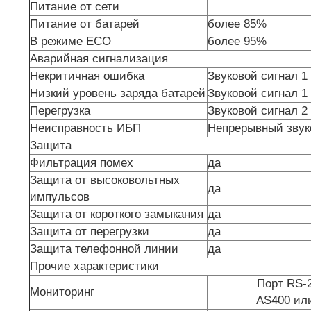
Питание от сети
Питание от батарей
более 85%
В режиме ECO
более 95%
Аварийная сигнализация
Некритичная ошибка
Звуковой сигнал 1 
Низкий уровень заряда батарей
Звуковой сигнал 1 
Перегрузка
Звуковой сигнал 2
Неисправность ИБП
Непрерывный звук
Защита
Фильтрация помех
да
Защита от высоковольтных
да
импульсов
Защита от короткого замыкания
да
Защита от перегрузки
да
Защита телефонной линии
да
Прочие характеристики
Порт RS-2
Мониторинг
AS400 ил