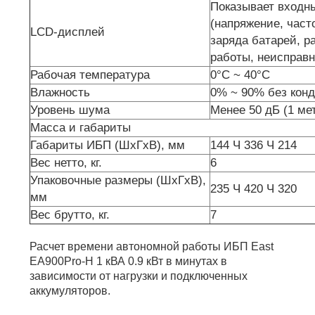
Показывает входн
(напряжение, часто
LCD-дисплей
заряда батарей, р
работы, неисправ
Рабочая температура
0°С ~ 40°С
Влажность
0% ~ 90% без кон
Уровень шума
Менее 50 дБ (1 ме
Масса и габариты
Габариты ИБП (ШхГхВ), мм
144 Ч 336 Ч 214
Вес нетто, кг.
6
Упаковочные размеры (ШхГхВ),
235 Ч 420 Ч 320
мм
Вес брутто, кг.
7
Расчет времени автономной работы ИБП East
EA900Pro-H 1 кВА 0.9 кВт в минутах в
зависимости от нагрузки и подключенных
аккумуляторов.