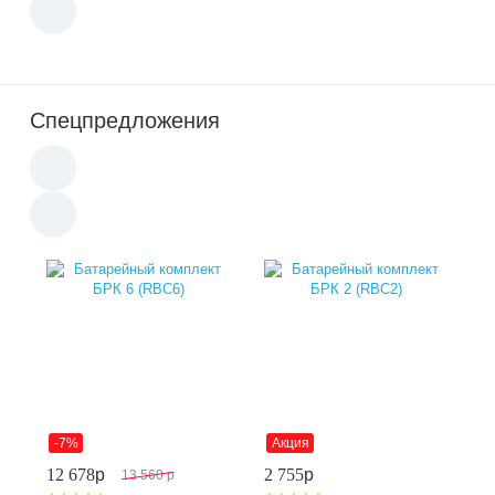
Спецпредложения
-7%
Акция
12 678
p
2 755
p
13 560
p