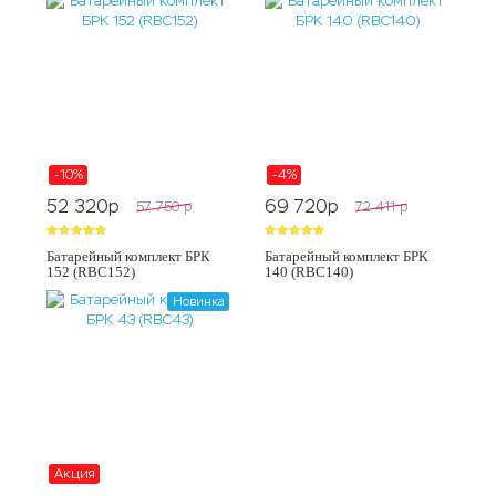
-10%
-4%
52 320
p
69 720
p
57 750
p
72 411
p
Батарейный комплект БРК
Батарейный комплект БРК
152 (RBC152)
140 (RBC140)
Новинка
Акция