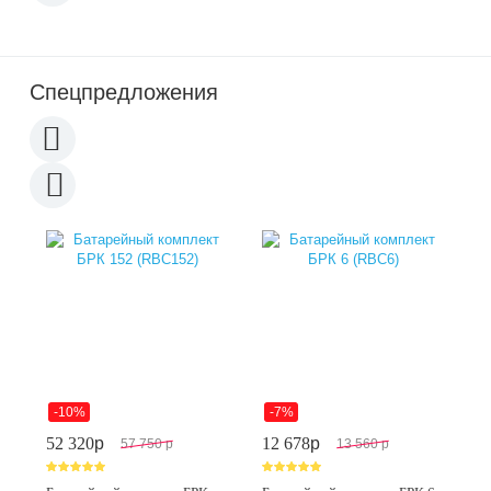
Спецпредложения
-10%
-7%
52 320
p
12 678
p
57 750
p
13 560
p