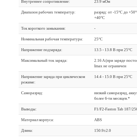
Внутреннее сопротивление:
23.9 мОм
Диапазон рабочих температур:
разряд: от -15°С до +50°
+40°С
Ток короткого замыкания:
-
Номинальная рабочая температура:
25°С
Напряжение подзаряда:
13.5 - 13.8 В при 25°С
Максимальный ток заряда:
2.16 A (при заряде пост
Imax не ограничен
Напряжение заряда при циклическом
14.4 - 15.0 В при 25°С
режиме:
Саморазряд:
низкий саморазряд, акк
более 6-ти месяцев.*
Выводы:
F1/F2-Faston Tab 187/25
Материал корпуса:
ABS
Длина:
150.9±2.0