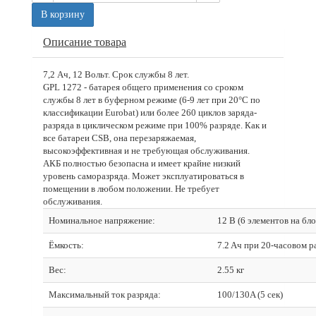
В корзину
Описание товара
7,2 Ач, 12 Вольт. Срок службы 8 лет.
GPL 1272 - батарея общего применения со сроком
службы 8 лет в буферном режиме (6-9 лет при 20°С по
классификации Eurobat) или более 260 циклов заряда-
разряда в циклическом режиме при 100% разряде. Как и
все батареи CSB, она перезаряжаемая,
высокоэффективная и не требующая обслуживания.
АКБ полностью безопасна и имеет крайне низкий
уровень саморазряда. Может эксплуатироваться в
помещении в любом положении. Не требует
обслуживания.
Номинальное напряжение:
12 В (6 элементов на бло
Ёмкость:
7.2 Aч при 20-часовом ра
Вес:
2.55 кг
Максимальный ток разряда:
100/130A (5 сек)