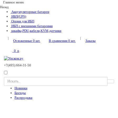
Главное меню
Назад
Аккумуляторные батареи
ИБП(UPS)
Опции для ИБП
ИБП с внешними батареями
шкафы,PDU,кабели,KVM,датчики
|
|
Отложенные
0
шт.
В сравнении
0
шт.
Заказы
0
p
+7(495) 664-31-50
Новинки
Бренды
Распродажа