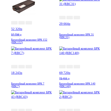
-10%
Акция
Новинка
29 664
p
52 320
p
57 750
p
Батарейный комплект БРК 31
(RBC31)
Батарейный комплект БРК 152
(RBC152)
Акция
-4%
18 243
p
69 720
p
72 411
p
Батарейный комплект БРК 7
Батарейный комплект БРК 140
(RBC7)
(RBC140)
Акция
Новинка
Акция