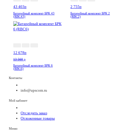
43 403
p
2 755
p
Батарейный комплект БРК 43
Батарейный комплект БРК 2
(RBC43)
(RBC2)
-7%
12 678
p
13 560
p
Батарейный комплект БРК 6
(RBC6)
Контакты
info@upscom.ru
Мой кабинет
Отследить заказ
Отложенные товары
Меню